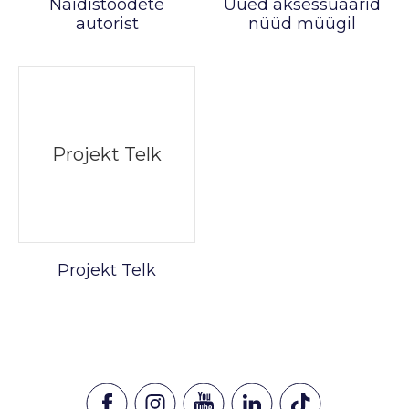
Näidistoodete
Uued aksessuaarid
autorist
nüüd müügil
Projekt Telk
Projekt Telk