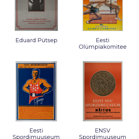
Eduard Pütsep
Eesti
Olümpiakomitee
Eesti
ENSV
Spordimuuseum
Spordimuuseum