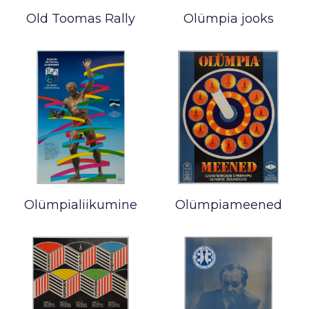
Old Toomas Rally
Olümpia jooks
Olümpialiikumine
Olümpiameened