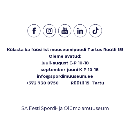
Külasta ka füüsilist muuseumipoodi Tartus Rüütli 15!
Oleme avatud:
juuli-august E-P 10-18
september-juuni K-P 10-18
info@spordimuuseum.ee
+372 730 0750 Rüütli 15, Tartu
SA Eesti Spordi- ja Olümpiamuuseum