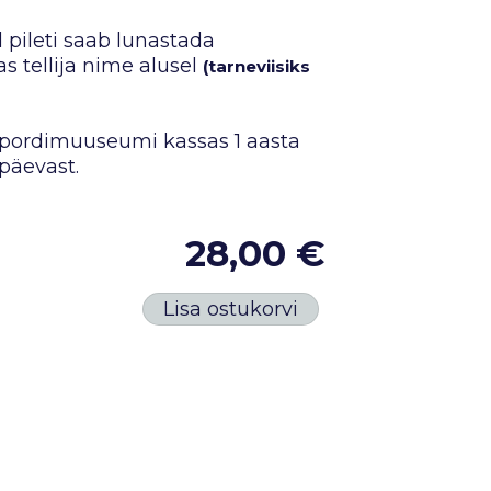
 pileti saab lunastada
 tellija nime alusel
(tarneviisiks
 spordimuuseumi kassas 1 aasta
päevast.
28,00 €
Lisa ostukorvi