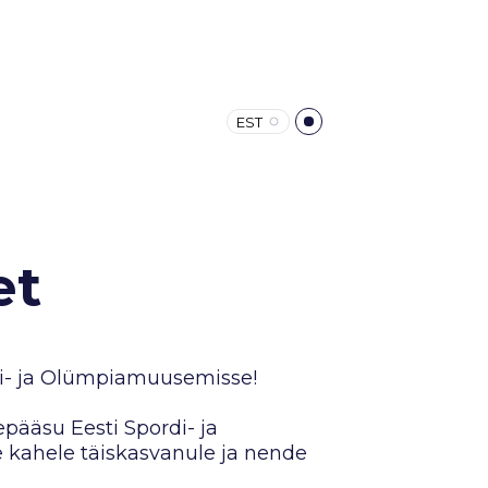
EST
et
di- ja Olümpiamuusemisse!
epääsu Eesti Spordi- ja
ahele täiskasvanule ja nende