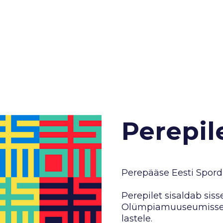
Perepil
Perepääse Eesti Spor
Perepilet sisaldab siss
Olümpiamuuseumisse k
lastele.