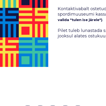
Kontaktivabalt ostetud
spordimuuseumi kassas
.
valida "tulen ise järele")
Pilet tuleb lunastada
jooksul alates ostukuu