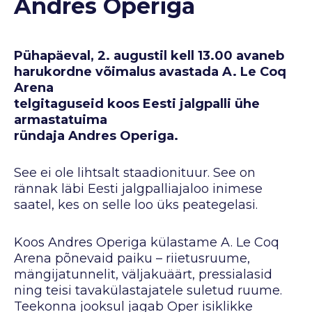
Andres Operiga
Pühapäeval, 2. augustil kell 13.00 avaneb
harukordne võimalus avastada A. Le Coq
Arena
telgitaguseid koos Eesti jalgpalli ühe
armastatuima
ründaja Andres Operiga.
See ei ole lihtsalt staadionituur. See on
rännak läbi Eesti jalgpalliajaloo inimese
saatel, kes on selle loo üks peategelasi.
Koos Andres Operiga külastame A. Le Coq
Arena põnevaid paiku – riietusruume,
mängijatunnelit, väljakuäärt, pressialasid
ning teisi tavakülastajatele suletud ruume.
Teekonna jooksul jagab Oper isiklikke