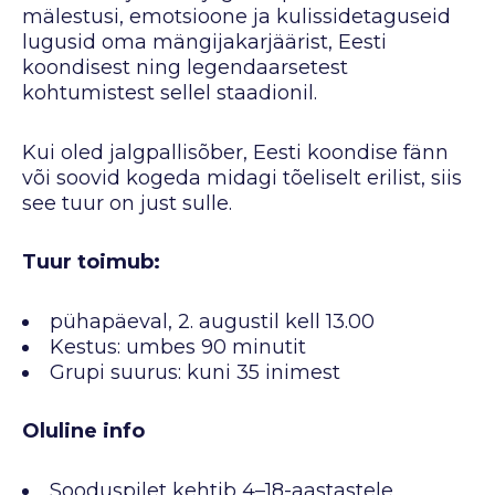
mälestusi, emotsioone ja kulissidetaguseid
lugusid oma mängijakarjäärist, Eesti
koondisest ning legendaarsetest
kohtumistest sellel staadionil.
Kui oled jalgpallisõber, Eesti koondise fänn
või soovid kogeda midagi tõeliselt erilist, siis
see tuur on just sulle.
Tuur toimub:
pühapäeval, 2. augustil kell 13.00
Kestus: umbes 90 minutit
Grupi suurus: kuni 35 inimest
Oluline info
Sooduspilet kehtib 4–18-aastastele,