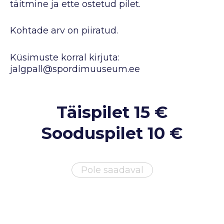
täitmine ja ette ostetud pilet.
Kohtade arv on piiratud.
Küsimuste korral kirjuta:
jalgpall@spordimuuseum.ee
Täispilet 15 €
Sooduspilet
10 €
Pole saadaval