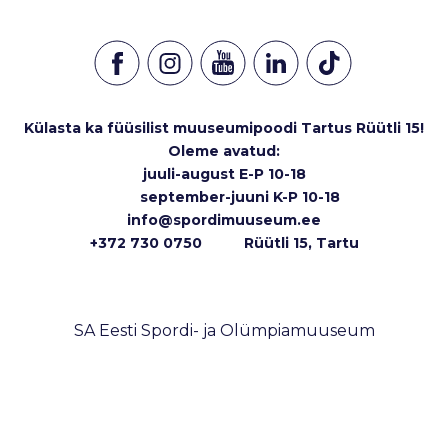
Külasta ka füüsilist muuseumipoodi Tartus Rüütli 15!
Oleme avatud:
juuli-august E-P 10-18
september-juuni K-P 10-18
info@spordimuuseum.ee
+372 730 0750 Rüütli 15, Tartu
SA Eesti Spordi- ja Olümpiamuuseum