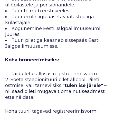
üliõpilastele ja pensionäridele.
Tuur toimub eesti keeles.
Tuur ei ole ligipääsetav ratastooliga
külastajale.
Kogunemine Eesti Jalgpallimuuseumi
juures.
Tuuri piletiga kaasneb sissepääs Eesti
Jalgpallimuuseumisse.
Koha broneerimiseks:
Täida lehe allosas registreerimisvorm.
Soeta staadionituuri pilet allpool. Pileti
ostmisel vali tarneviisiks
"tulen ise järele"
–
nii saad pileti mugavalt oma nutiseadmest
ette näidata.
Koha tuuril tagavad registreerimisvormi