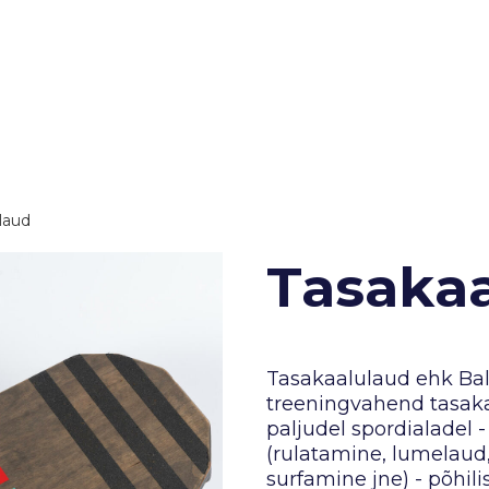
laud
Tasaka
Tasakaalulaud ehk Ba
treeningvahend tasaka
paljudel spordialadel 
(rulatamine, lumelaud,
surfamine jne) - põhili