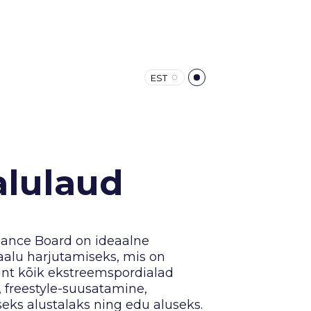
EST
alulaud
lance Board on ideaalne
alu harjutamiseks, mis on
- nt kõik ekstreemspordialad
 freestyle-suusatamine,
seks alustalaks ning edu aluseks.