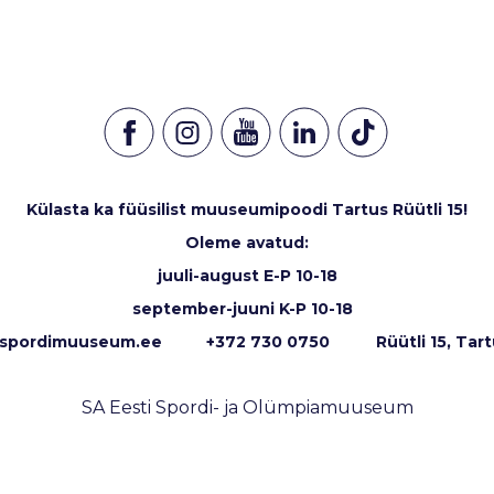
Külasta ka füüsilist muuseumipoodi Tartus Rüütli 15!
Oleme avatud:
juuli-august E-P 10-18
september-juuni K-P 10-18
spordimuuseum.ee
+372 730 0750 Rüütli 15, Tart
SA Eesti Spordi- ja Olümpiamuuseum