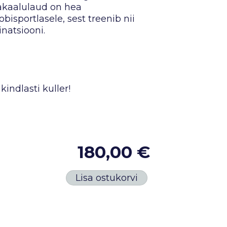
sakaalulaud on hea
isportlasele, sest treenib nii
inatsiooni.
kindlasti kuller!
180,00 €
Lisa ostukorvi