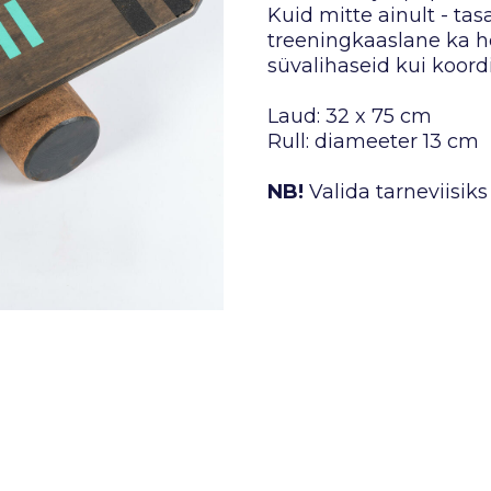
Kuid mitte ainult - ta
treeningkaaslane ka hob
süvalihaseid kui koord
Laud: 32 x 75 cm
Rull: diameeter 13 cm
NB!
Valida tarneviisiks 