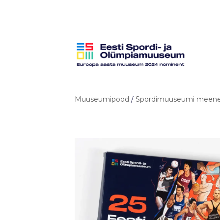
Muuseumipood
/
Spordimuuseumi meen