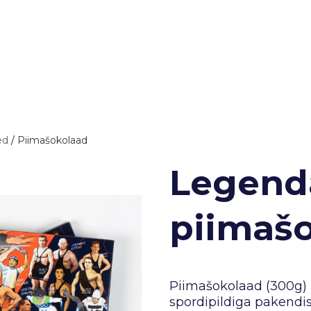
ed
/
Piimašokolaad
Legend
piimaš
Piimašokolaad (300g)
spordipildiga pakendis