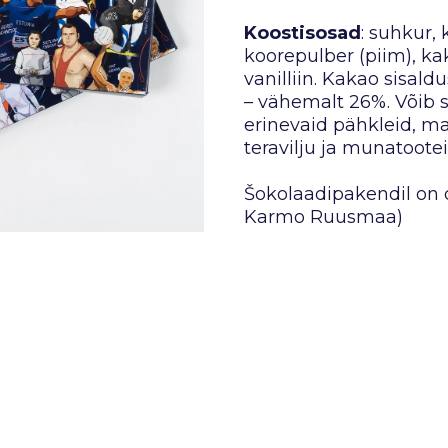
Koostisosad
: suhkur,
koorepulber (piim), ka
vanilliin. Kakao sisal
– vähemalt 26%. Võib 
erinevaid pähkleid, ma
teravilju ja munatootei
Šokolaadipakendil on o
Karmo Ruusmaa)