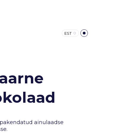
EST
aarne
okolaad
 pakendatud ainulaadse
se.