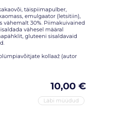
 kakaovõi, täispiimapulber,
kaomass, emulgaator (letsitiin),
dus vähemalt 30%. Piimakuivained
sisaldada vähesel määral
apähklit, gluteeni sisaldavaid
d.
lümpiavõitjate kollaaž (autor
10,00 €
Läbi müüdud