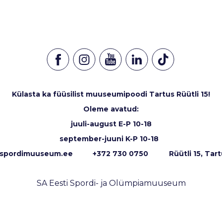
Külasta ka füüsilist muuseumipoodi Tartus Rüütli 15!
Oleme avatud:
juuli-august E-P 10-18
september-juuni K-P 10-18
spordimuuseum.ee
+372 730 0750 Rüütli 15, Tart
SA Eesti Spordi- ja Olümpiamuuseum