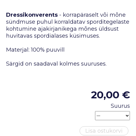
Dressikonverents
- korrapäraselt või mõne
sündmuse puhul korraldatav sporditegelaste
kohtumine ajakirjanikega mõnes üldsust
huvitavas spordialases küsimuses.
Materjal: 100% puuvill
Särgid on saadaval kolmes suuruses.
20,00 €
Suurus
Lisa ostukorvi