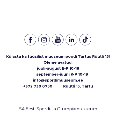
Külasta ka füüsilist muuseumipoodi Tartus Rüütli 15!
Oleme avatud:
juuli-august E-P 10-18
september-juuni K-P 10-18
info@spordimuuseum.ee
+372 730 0750 Rüütli 15, Tartu
SA Eesti Spordi- ja Olümpiamuuseum