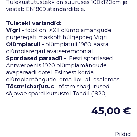
Tulekustutustekk on suuruses 100x120cm ja
vastab EN1869 standarditele.
Tuleteki variandid:
Vigri
- fotol on XXII olümpiamängude
purjeregati maskott hülgepoeg Vigri
Olümpiatuli
- olümpiatuli 1980. aasta
olümpiaregati avatseremoonial.
Sportlased paraadil
- Eesti sportlased
Antwerpenis 1920 olümpiamängude
avaparaadi ootel. Esimest korda
olümpiamängudel oma lipu all osalemas.
Tõstmisharjutus
- tõstmisharjutused
sõjaväe spordikursustel Tondil (1920)
45,00 €
Pildid