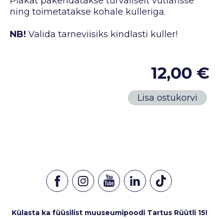
Plakat pakendatakse turvaliselt vutlarisse
ning toimetatakse kohale kulleriga.
NB!
Valida tarneviisiks kindlasti kuller!
12,00 €
Lisa ostukorvi
Külasta ka füüsilist muuseumipoodi Tartus Rüütli 15!