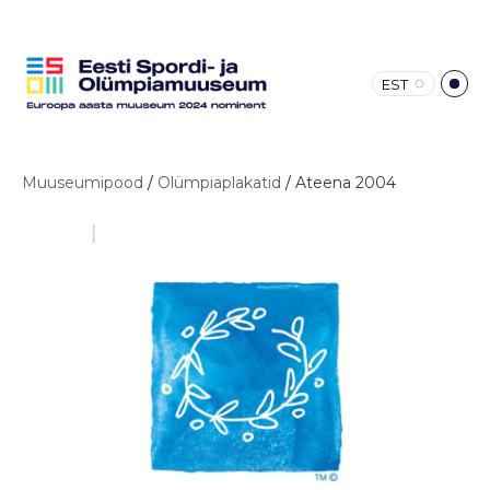
EST
Muuseumipood
/
Olümpiaplakatid
/
Ateena 2004