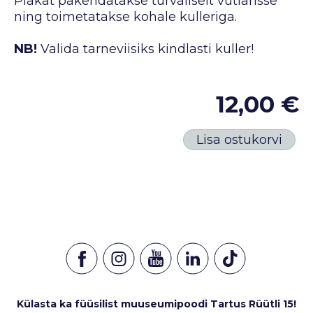
Plakat pakendatakse turvaliselt vutlarisse
ning toimetatakse kohale kulleriga.
NB!
Valida tarneviisiks kindlasti kuller!
12,00 €
Lisa ostukorvi
Külasta ka füüsilist muuseumipoodi Tartus Rüütli 15!