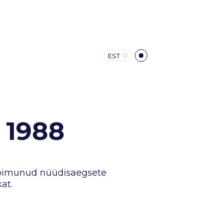
EST
 1988
 toimunud nüüdisaegsete
at.