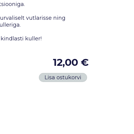
siooniga.
rvaliselt vutlarisse ning
lleriga.
kindlasti kuller!
12,00 €
Lisa ostukorvi