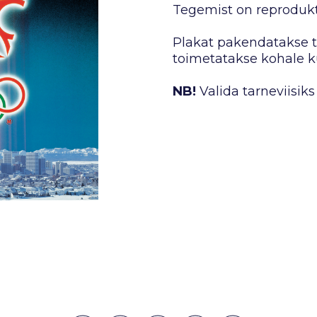
Tegemist on reprodukt
Plakat pakendatakse tu
toimetatakse kohale ku
NB!
Valida tarneviisiks 