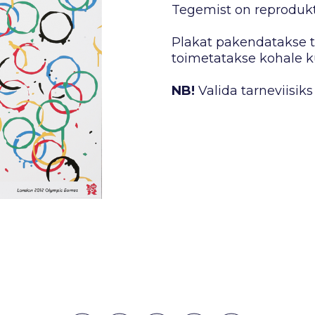
Tegemist on reprodukt
Plakat pakendatakse tu
toimetatakse kohale ku
NB!
Valida tarneviisiks 