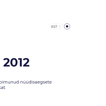
EST
 2012
 toimunud nüüdisaegsete
at.