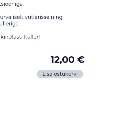
siooniga.
rvaliselt vutlarisse ning
lleriga.
kindlasti kuller!
12,00 €
Lisa ostukorvi