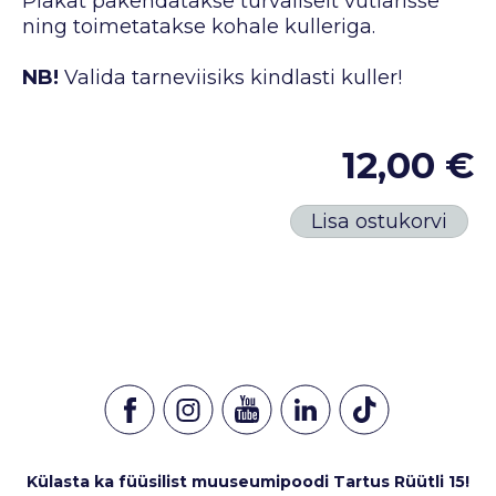
Plakat pakendatakse turvaliselt vutlarisse
ning toimetatakse kohale kulleriga.
NB!
Valida tarneviisiks kindlasti kuller!
12,00 €
Lisa ostukorvi
Külasta ka füüsilist muuseumipoodi Tartus Rüütli 15!