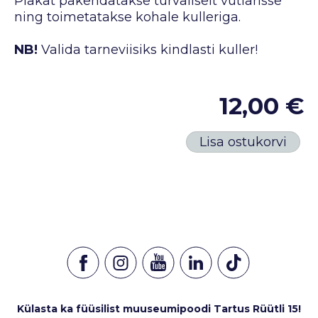
Plakat pakendatakse turvaliselt vutlarisse
ning toimetatakse kohale kulleriga.
NB!
Valida tarneviisiks kindlasti kuller!
12,00 €
Lisa ostukorvi
Külasta ka füüsilist muuseumipoodi Tartus Rüütli 15!