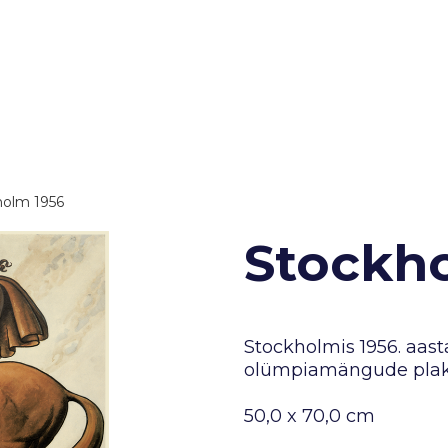
holm 1956
Stockh
Stockholmis 1956. aas
olümpiamängude plak
50,0 x 70,0 cm