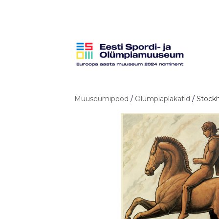
Muuseumipood
/
Olümpiaplakatid
/
Stock