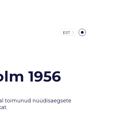
EST
olm 1956
tal toimunud nüüdisaegsete
at.