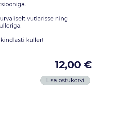
siooniga.
rvaliselt vutlarisse ning
lleriga.
kindlasti kuller!
12,00 €
Lisa ostukorvi