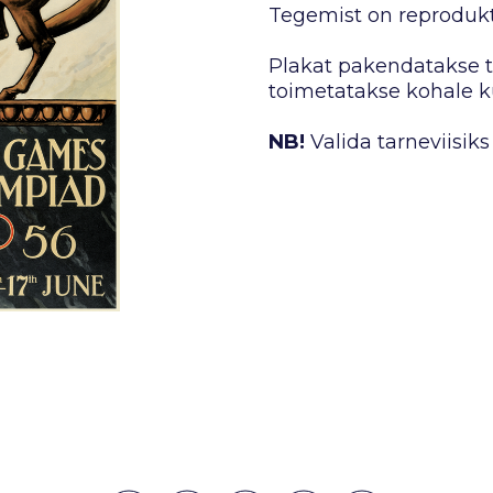
Tegemist on reprodukt
Plakat pakendatakse tu
toimetatakse kohale ku
NB!
Valida tarneviisiks 