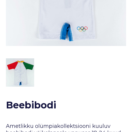
Beebibodi
Ametlikku olümpiakollektsiooni kuuluv