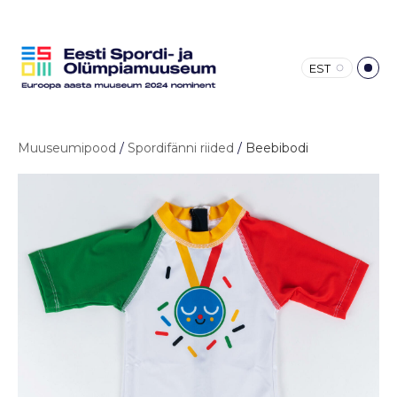
EST
Muuseumipood
/
Spordifänni riided
/
Beebibodi