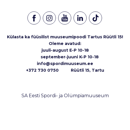
Külasta ka füüsilist muuseumipoodi Tartus Rüütli 15!
Oleme avatud:
juuli-august E-P 10-18
september-juuni K-P 10-18
info@spordimuuseum.ee
+372 730 0750 Rüütli 15, Tartu
SA Eesti Spordi- ja Olümpiamuuseum