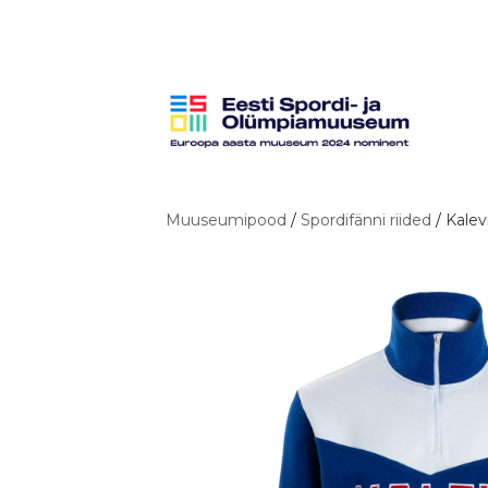
Muuseumipood
/
Spordifänni riided
/
Kalev