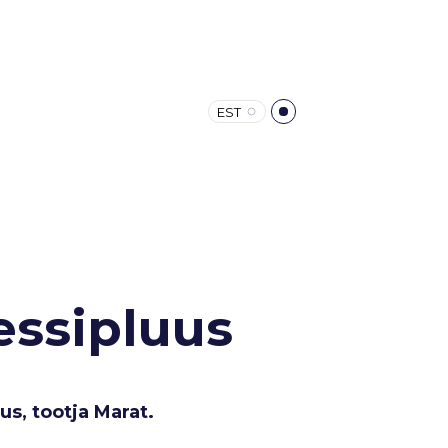
EST
essipluus
us, tootja Marat.