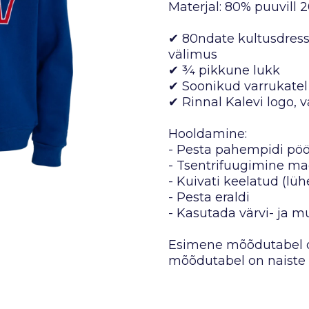
Materjal: 80% puuvill
✔ 80ndate kultusdressi
välimus
✔ ¾ pikkune lukk
✔ Soonikud varrukatel 
✔ Rinnal Kalevi logo,
Hooldamine:
- Pesta pahempidi pöör
- Tsentrifuugimine ma
- Kuivati keelatud (lü
- Pesta eraldi
- Kasutada värvi- ja 
Esimene mõõdutabel o
mõõdutabel on naiste