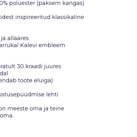
 20% polüester (paksem kangas)
dest inspireeritud klassikaline
ja allääres
 varrukal Kalevi embleem
atult 30 kraadi juures
dal
hendab toote eluiga)
mustusepüüdmise lehti
n meeste oma ja teine
 oma.