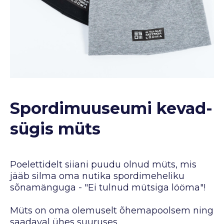
Spordimuuseumi kevad-
sügis müts
Poelettidelt siiani puudu olnud müts, mis
jääb silma oma nutika spordimeheliku
sõnamänguga - "Ei tulnud mütsiga lööma"!
Müts on oma olemuselt õhemapoolsem ning
saadaval ühes suuruses.