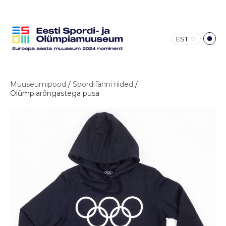
EST
Muuseumipood
/
Spordifänni riided
/
Olümpiarõngastega pusa