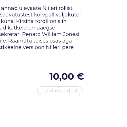
nab ülevaate Niileri rollist
 saavutustest korvpalliväljakutel
ikuna. Kirsina tordil on siin
dud katkeid omaaegse
ekretäri Renato William Jonesi
rile. Raamatu teises osas aga
tikeelne versioon Niileri pere
10,00 €
Läbi müüdud