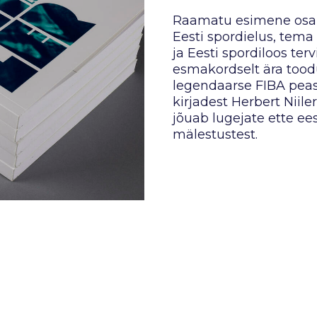
Raamatu esimene osa an
Eesti spordielus, tema
ja Eesti spordiloos terv
esmakordselt ära too
legendaarse FIBA peas
kirjadest Herbert Niile
jõuab lugejate ette ees
mälestustest.