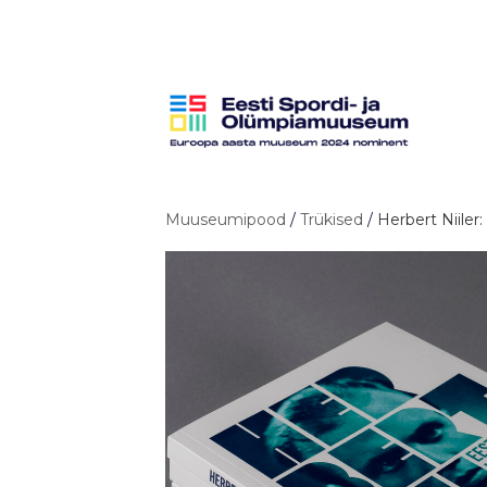
Muuseumipood
/
Trükised
/
Herbert Niiler: