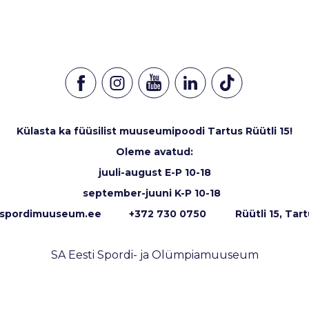
Külasta ka füüsilist muuseumipoodi Tartus Rüütli 15!
Oleme avatud:
juuli-august E-P 10-18
september-juuni K-P 10-18
spordimuuseum.ee
+372 730 0750 Rüütli 15, Tart
SA Eesti Spordi- ja Olümpiamuuseum