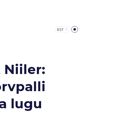
EST
Niiler:
rvpalli
ja lugu