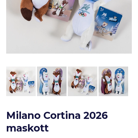
Milano Cortina 2026
maskott