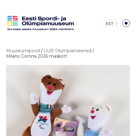
EST
Muuseumipood
/
UUS! Olümpiameened
/
Milano Cortina 2026 maskott