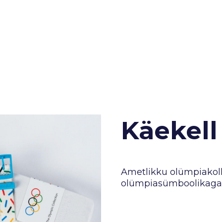
Käekell
Ametlikku olümpiakoll
olümpiasümboolikaga k