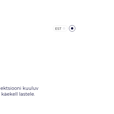
EST
ektsiooni kuuluv
äekell lastele.