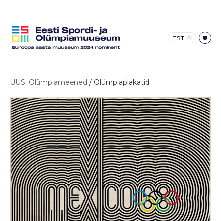
EST
UUS! Olümpiameened
/
Olümpiaplakatid