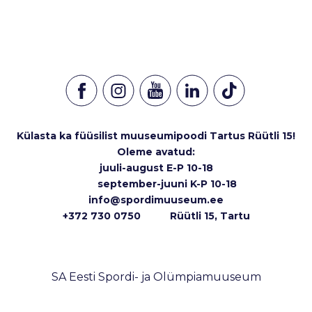
Külasta ka füüsilist muuseumipoodi Tartus Rüütli 15!
Oleme avatud:
juuli-august E-P 10-18
september-juuni K-P 10-18
info@spordimuuseum.ee
+372 730 0750 Rüütli 15, Tartu
SA Eesti Spordi- ja Olümpiamuuseum