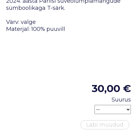
2024. aasta Pariisi suveolümpiamängude
sümboolikaga T-särk.
Värv: valge
Materjal: 100% puuvill
30,00 €
Suurus
Läbi müüdud