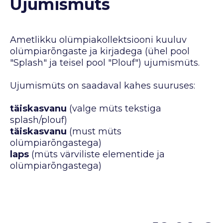
Ujumismüts
Ametlikku olümpiakollektsiooni kuuluv
olümpiarõngaste ja kirjadega (ühel pool
"Splash" ja teisel pool "Plouf") ujumismüts.
Ujumismüts on saadaval kahes suuruses:
täiskasvanu
(valge müts tekstiga
splash/plouf)
täiskasvanu
(must müts
olümpiarõngastega)
laps
(müts värviliste elementide ja
olümpiarõngastega)