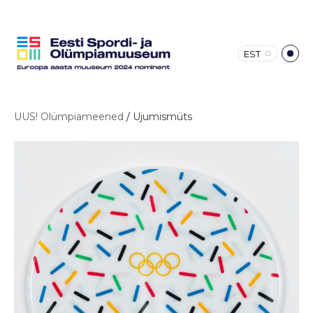
EST
UUS! Olümpiameened
/
Ujumismüts