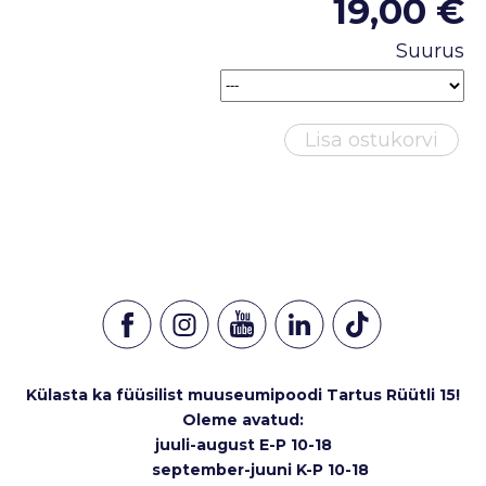
19,00 €
Suurus
Lisa ostukorvi
Külasta ka füüsilist muuseumipoodi Tartus Rüütli 15!
Oleme avatud:
juuli-august E-P 10-18
september-juuni K-P 10-18